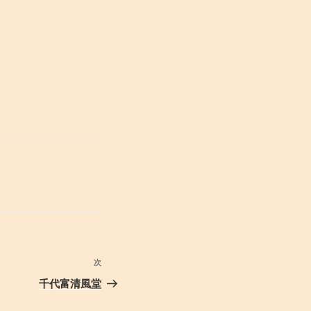
次
次
の
千代富清風堂
投