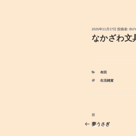
投
2025年11月17日
投稿者:
BU
稿
なかざわ文
日:
カ
布田
テ
タ
生活雑貨
ゴ
グ
リ
ー
投
前
前
稿
の
夢うさぎ
投
ナ