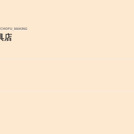
YCHOFU_MAKING
具店