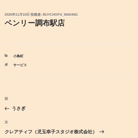
投
2025年11月10日
投稿者:
BUYCHOFU_MAKING
稿
ベンリー調布駅店
日:
カ
小島町
テ
タ
サービス
ゴ
グ
リ
ー
投
前
前
稿
の
うさぎ
ナ
投
ビ
稿
次
次
ゲ
の
クレアティフ（児玉幸子スタジオ株式会社）
投