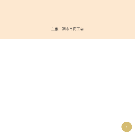
ー
稿
シ
ョ
ン
主催 調布市商工会
↑