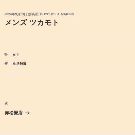
投
2024年9月13日
投稿者:
BUYCHOFU_MAKING
稿
メンズ ツカモト
日:
カ
仙川
テ
タ
生活雑貨
ゴ
グ
リ
ー
投
稿
次
次
ナ
の
赤松畳店
ビ
投
稿
ゲ