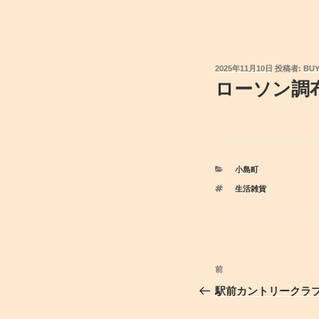
投
2025年11月10日
投稿者:
BU
稿
ローソン調
日:
カ
小島町
テ
タ
生活雑貨
ゴ
グ
リ
ー
投
前
前
稿
の
駅前カントリークラ
投
ナ