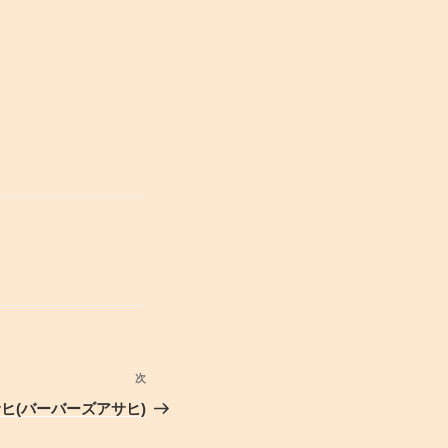
次
次
の
sアサヒ(バーバーズアサヒ)
投