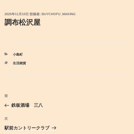
投
2025年11月10日
投稿者:
BUYCHOFU_MAKING
稿
調布松沢屋
日:
カ
小島町
テ
タ
生活雑貨
ゴ
グ
リ
ー
投
前
前
稿
の
鉄板酒場 三八
ナ
投
ビ
稿
次
次
ゲ
の
駅前カントリークラブ
投