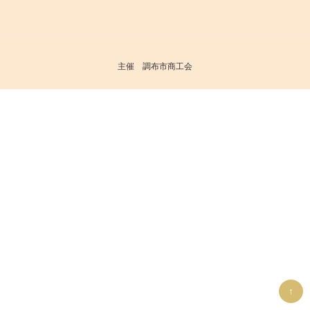
ー
稿
シ
ョ
ン
主催 調布市商工会
↑