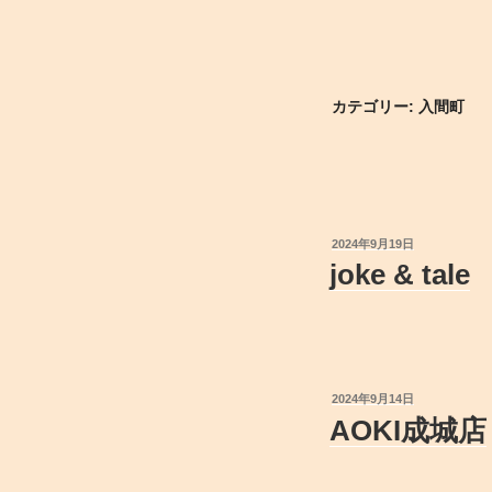
カテゴリー:
入間町
投
2024年9月19日
稿
joke & tale
日:
投
2024年9月14日
稿
AOKI成城店
日: