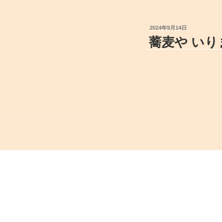
投
2024年9月14日
稿
蕎麦や いり
日: